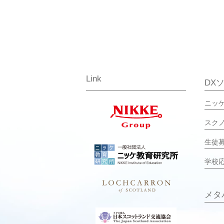
Link
DX
ニッ
スク
生徒募
学校
メタ