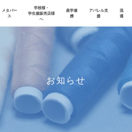
学校様・
メタバー
産学連
アパレル支
流
学生服販売店様
ス
携
援
通
へ
お知らせ