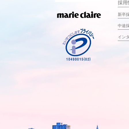
採用
新卒
中途
イン